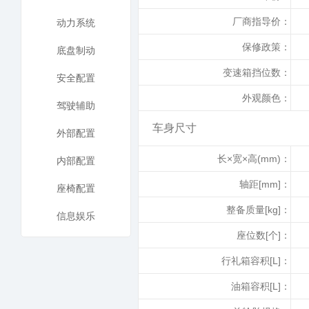
厂商指导价：
动力系统
保修政策：
底盘制动
变速箱挡位数：
安全配置
外观颜色：
驾驶辅助
车身尺寸
外部配置
长×宽×高(mm)：
内部配置
轴距[mm]：
座椅配置
整备质量[kg]：
信息娱乐
座位数[个]：
行礼箱容积[L]：
油箱容积[L]：