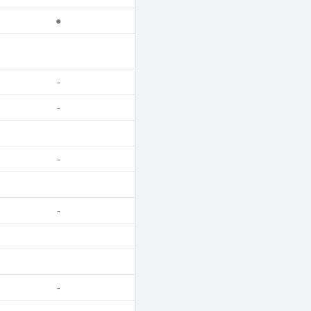
●
-
-
-
-
-