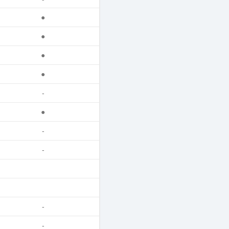
●
●
●
●
-
●
-
-
-
-