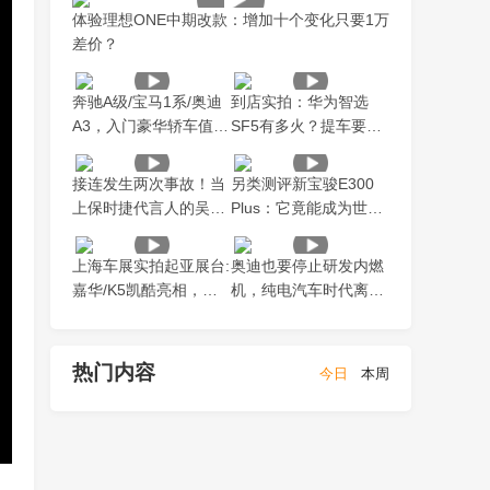
体验理想ONE中期改款：增加十个变化只要1万
差价？
奔驰A级/宝马1系/奥迪
到店实拍：华为智选
A3，入门豪华轿车值得
SF5有多火？提车要等
买吗？
小半年！
接连发生两次事故！当
另类测评新宝骏E300
上保时捷代言人的吴亦
Plus：它竟能成为世界
凡到底行不行？
上“最好”的车？
上海车展实拍起亚展台:
奥迪也要停止研发内燃
嘉华/K5凯酷亮相，全
机，纯电汽车时代离我
新logo上脸神秘新车！
们还远吗？
热门内容
今日
本周