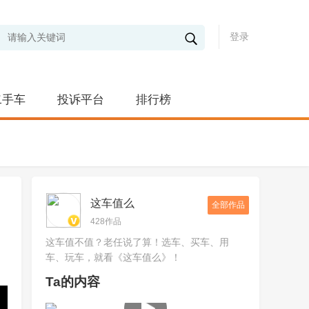
登录
二手车
投诉平台
排行榜
这车值么
全部作品
428作品
这车值不值？老任说了算！选车、买车、用
车、玩车，就看《这车值么》！
Ta的内容