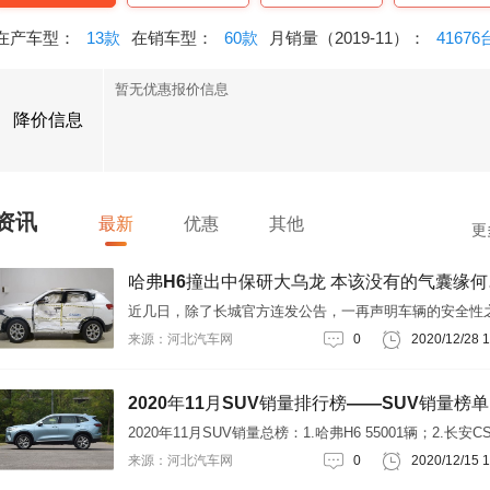
在产车型：
13款
在销车型：
60款
月销量（2019-11）：
41676
暂无优惠报价信息
降价信息
资讯
最新
优惠
其他
更
哈弗H
近几日，除了长城官方连发公告，一再声明车辆的安全性
外，很多人也用中保研在今年对于第二代哈弗H6的安全指
来源：河北汽车网
0
2020/12/28 1
级来为哈弗H6的安全性挽尊。
2020年11月SUV销量排行榜——SUV销量榜单
2020年11月SUV销量总榜：1.哈弗H6 55001辆；2.长安CS
32759辆；3.本田CR-V 31455辆；4.吉利博越 26136辆；5
来源：河北汽车网
0
2020/12/15 1
产奇骏 23732辆；6.别克昂科威 21807辆；7.奇瑞瑞虎8 20