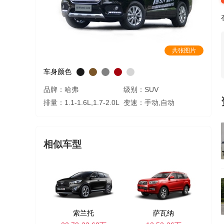
共张图片
车身颜色
品牌：哈弗
级别：SUV
排量：1.1-1.6L,1.7-2.0L
变速：手动,自动
相似车型
索兰托
萨瓦纳