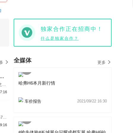
台
独家合作正在招商中！
什么是独家合作？
全媒体
多
更多
6撞出中保研大乌龙 本该没有的气囊缘何凭空出现？
哈弗H6本月新行情
之
数评
7:16
车价报告
2021/09/22 16:30
75
.日
9:16
677
#抢先体验#长城展台闪耀成都车展 哈弗H6铂